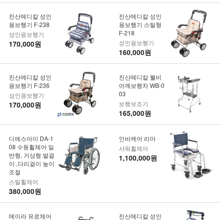
진산메디칼 성인
진산메디칼 성인
용보행기 F-238
용보행기 스틸형
F-218
성인용보행기
성인용보행기
170,000원
160,000원
진산메디칼 성인
진산메디칼 웰비
용보행기 F-236
어깨보행차 WB-0
03
성인용보행기
보행보조기
170,000원
165,000원
디에스아이 DA-1
인바케어 리마
08 수동휠체어 일
샤워휠체어
반형, 거상형 발걸
1,100,000원
이 ,다리걸이 높이
조절
스틸휠체어
380,000원
메이라 유로체어
진산메디칼 성인