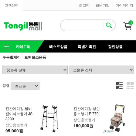
고객센터
로그인
회원가입
마이페이지
0
카테고리
베스트상품
특별기획전
할인상품
수동휠체어ㆍ보행보조용품
정렬
진산메디칼 웰비
진산메디칼 성인
접이식보행기 JS-
용보행기 F-770
8230
성인용보행기
성인용보행기
150,000원
95,000원