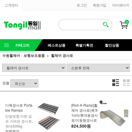
고객센터
로그인
회원가입
마이페이지
0
카테고리
베스트상품
특별기획전
할인상품
수동휠체어ㆍ보행보조용품
휠체어 경사로
정렬
디펙경사로 Porta
[Roll-A-Ramp]휠
ble Ramps
체어 경사로(폭:9
1cm)/휴대용경사
단일방향 카본 섬
로/이동형경사로
유,가벼운 경사로,
824,500원
최대300kg
전화문의