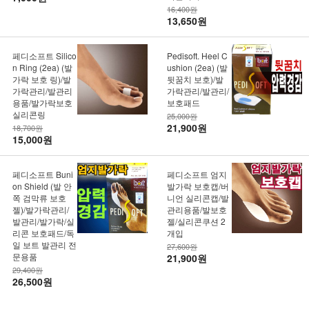
16,400원
13,650원
페디소프트 Silico
Pedisoft. Heel C
n Ring (2ea) (발
ushion (2ea) (발
가락 보호 링)/발
뒷꿈치 보호)/발
가락관리/발관리
가락관리/발관리/
용품/발가락보호
보호패드
실리콘링
25,000원
21,900원
18,700원
15,000원
페디소프트 Buni
페디소프트 엄지
on Shield (발 안
발가락 보호캡/버
쪽 검막류 보호
니언 실리콘캡/발
젤)/발가락관리/
관리용품/발보호
발관리/발가락/실
젤/실리콘쿠션 2
리콘 보호패드/독
개입
일 보트 발관리 전
27,600원
문용품
21,900원
29,400원
26,500원