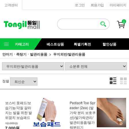
고객센터
로그인
회원가입
마이페이지
0
카테고리
베스트상품
특별기획전
할인상품
안마기ㆍ족탕기ㆍ발관리용품
무지외반/발관리용품
정렬
보스비 풋패드/보
Pedisoft Toe Spr
습기능/각질 갈라
eader (2ea) (발
지는 발을 위한 발
가락 분리 보호쿠
뒤꿈치 보습패드
션)/발가락관리/
발관리용품/발가
12,000원
락분리기
7,000원