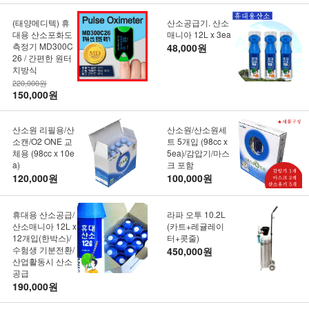
(태양메디텍) 휴
산소공급기. 산소
대용 산소포화도
매니아 12L x 3ea
측정기 MD300C
48,000원
26 / 간편한 원터
치방식
220,000원
150,000원
산소원 리필용/산
산소원/산소원세
소캔/O2 ONE 교
트 5개입 (98cc x
체용 (98cc x 10e
5ea)/감압기/마스
a)
크 포함
120,000원
100,000원
휴대용 산소공급/
라파 오투 10.2L
산소매니아 12L x
(카트+레귤레이
12개입(한박스)/
터+콧줄)
수험생 기분전환/
450,000원
산업활동시 산소
공급
190,000원