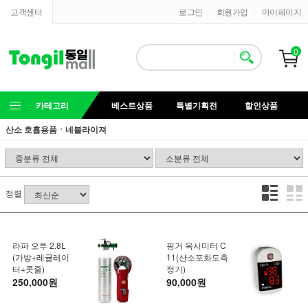
고객센터
로그인
회원가입
마이페이지
0
카테고리
베스트상품
특별기획전
할인상품
산소 호흡용품ㆍ네블라이져
정렬
라파 오투 2.8L
핑거 옥시미터 C
(가방+레귤레이
11(산소포화도측
터+콧줄)
정기)
250,000원
90,000원