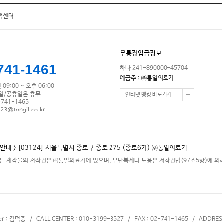
객센터
무통장입금정보
741-1461
하나 241-890000-45704
예금주 : ㈜통일의료기
09:00 ~ 오후 06:00
/일/공휴일은 휴무
인터넷 뱅킹 바로가기
-741-1465
123@tongil.co.kr
안내 >
[03124] 서울특별시 종로구 종로 275 (종로6가) ㈜통일의료기
든 제작물의 저작권은 ㈜통일의료기에 있으며, 무단복제나 도용은 저작권법(97조5항)에 의해
cer : 김덕중 / CALL CENTER : 010-3199-3527 / FAX : 02-741-1465 / ADDRES