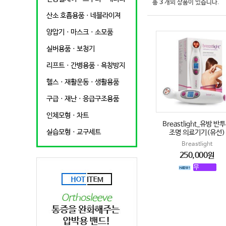
총
3
개의 상품이 있습니다.
산소 호흡용품ㆍ네블라이져
양압기ㆍ마스크ㆍ소모품
실버용품ㆍ보청기
리프트ㆍ간병용품ㆍ욕창방지
헬스ㆍ재활운동ㆍ생활용품
구급ㆍ재난ㆍ응급구조용품
인체모형ㆍ차트
Breastlight_유방 반
실습모형ㆍ교구세트
조명 의료기기(유선)
Breastlight
250,000원