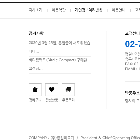
회사소개
이용약관
개인정보처리방침
이용안내
고
공지사항
고객센터
02-
2020년 3월 25일, 통일몰이 새로워졌습
니다...
평일: 오전 
휴무: 토
버디컴팩트(Birdie Compact) 구매한
FAX: 02
고객님...
EMAIL: 
반품주소
장바구니
관심상품
주문조회
당사의 모
COMPANY : (주)통일의료기 / President & Chief Operating Offi