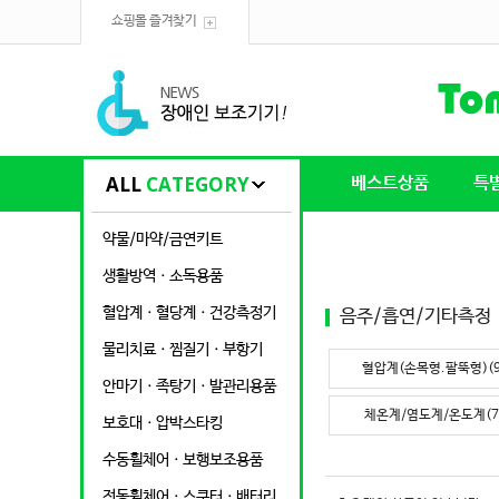
쇼핑몰 즐겨찾기
ALL
CATEGORY
베스트상품
특
약물/마약/금연키트
생활방역ㆍ소독용품
혈압계ㆍ혈당계ㆍ건강측정기
음주/흡연/기타측정
물리치료ㆍ찜질기ㆍ부항기
혈압계(손목형.팔뚝형)(9
안마기ㆍ족탕기ㆍ발관리용품
체온계/염도계/온도계(7
보호대ㆍ압박스타킹
수동휠체어ㆍ보행보조용품
전동휠체어ㆍ스쿠터ㆍ배터리