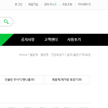
로그인
회원가입
장바구니
0
주문조회
마이페이지
공지사항
고객센터
사용후기
Home
>
혈압계ㆍ혈당계ㆍ건강측정기
>
음주/흡연/기타측정
인슐린 주사기/펜니들(6)
체중계/체지방 측정기(8)