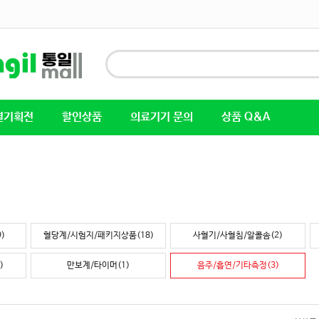
별기획전
할인상품
의료기기 문의
상품 Q&A
)
혈당계/시험지/패키지상품(18)
사혈기/사혈침/알콜솜(2)
)
만보계/타이머(1)
음주/흡연/기타측정(3)