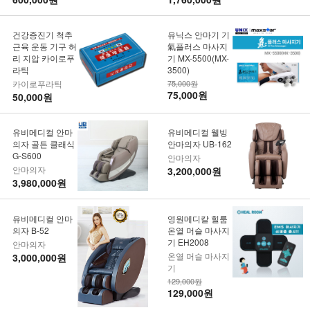
건강증진기 척추
유닉스 안마기 기
근육 운동 기구 허
氣플러스 마사지
리 지압 카이로푸
기 MX-5500(MX-
라틱
3500)
카이로푸라틱
75,000원
75,000원
50,000원
유비메디컬 안마
유비메디컬 웰빙
의자 골든 클래식
안마의자 UB-162
G-S600
안마의자
안마의자
3,200,000원
3,980,000원
유비메디컬 안마
영원메디칼 힐룸
의자 B-52
온열 머슬 마사지
기 EH2008
안마의자
온열 머슬 마사지
3,000,000원
기
129,000원
129,000원