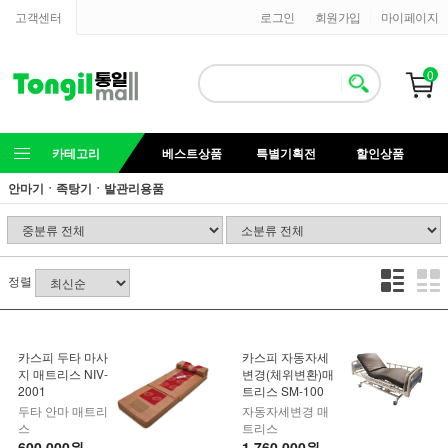
고객센터
로그인
회원가입
마이페이지
0
카테고리
베스트상품
특별기획전
할인상품
안마기ㆍ족탕기ㆍ발관리용품
정렬
카스피 두타 마사
카스피 자동자세
지 매트리스 NIV-
변경(체위변환)매
2001
트리스 SM-100
두타 안마 매트리
자동자세변경 매
스
트리스
600,000원
1,760,000원