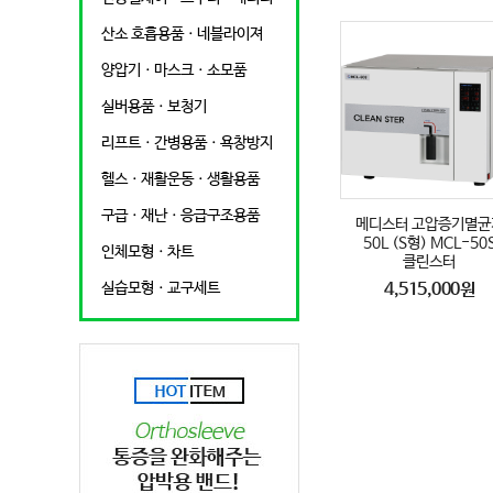
산소 호흡용품ㆍ네블라이져
양압기ㆍ마스크ㆍ소모품
실버용품ㆍ보청기
리프트ㆍ간병용품ㆍ욕창방지
헬스ㆍ재활운동ㆍ생활용품
구급ㆍ재난ㆍ응급구조용품
메디스터 고압증기멸균
50L (S형) MCL-50
인체모형ㆍ차트
클린스터
실습모형ㆍ교구세트
4,515,000원