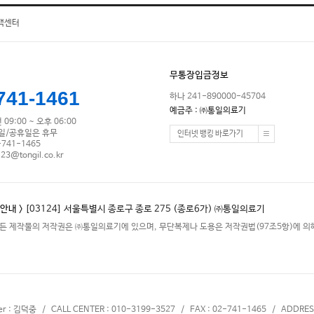
객센터
무통장입금정보
741-1461
하나 241-890000-45704
예금주 : ㈜통일의료기
09:00 ~ 오후 06:00
/일/공휴일은 휴무
인터넷 뱅킹 바로가기
-741-1465
123@tongil.co.kr
안내 >
[03124] 서울특별시 종로구 종로 275 (종로6가) ㈜통일의료기
든 제작물의 저작권은 ㈜통일의료기에 있으며, 무단복제나 도용은 저작권법(97조5항)에 의해
cer : 김덕중 / CALL CENTER : 010-3199-3527 / FAX : 02-741-1465 / ADDRES