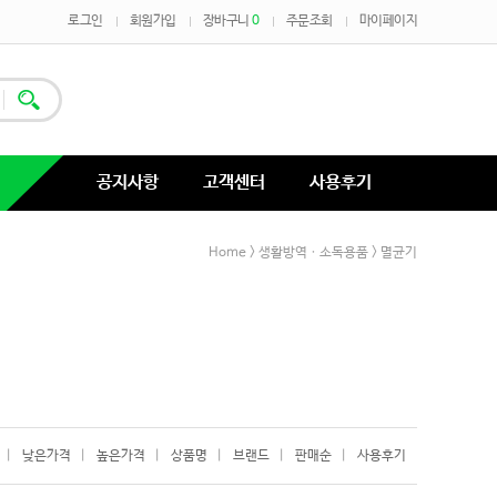
로그인
회원가입
장바구니
0
주문조회
마이페이지
공지사항
고객센터
사용후기
Home
>
생활방역ㆍ소독용품
>
멸균기
|
낮은가격
|
높은가격
|
상품명
|
브랜드
|
판매순
|
사용후기