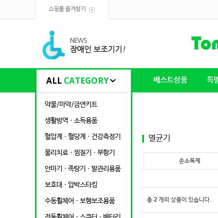
쇼핑몰 즐겨찾기
ALL
CATEGORY
베스트상품
특
약물/마약/금연키트
생활방역ㆍ소독용품
혈압계ㆍ혈당계ㆍ건강측정기
멸균기
물리치료ㆍ찜질기ㆍ부항기
손소독제
안마기ㆍ족탕기ㆍ발관리용품
보호대ㆍ압박스타킹
총
2
개의 상품이 있습니다.
수동휠체어ㆍ보행보조용품
전동휠체어ㆍ스쿠터ㆍ배터리