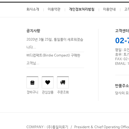
회사소개
이용약관
개인정보처리방침
이용안내
고
공지사항
고객센터
02-
2020년 3월 25일, 통일몰이 새로워졌습
니다...
평일: 오전 
휴무: 토
버디컴팩트(Birdie Compact) 구매한
FAX: 02
고객님...
EMAIL: 
반품주소
장바구니
관심상품
주문조회
당사의 모
COMPANY : (주)통일의료기 / President & Chief Operating Offi