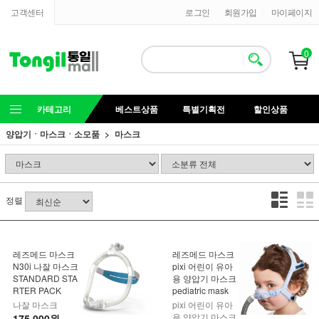
고객센터
로그인
회원가입
마이페이지
0
카테고리
베스트상품
특별기획전
할인상품
양압기ㆍ마스크ㆍ소모품
마스크
정렬
레즈메드 마스크
레즈메드 마스크
N30i 나잘 마스크
pixi 어린이 유아
STANDARD STA
용 양압기 마스크
RTER PACK
pediatric mask
나잘 마스크
pixi 어린이 유아
용 양압기 마스크
175,000원