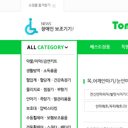
쇼핑몰 즐겨찾기
ALL
CATEGORY
베스트상품
특
약물/마약/금연키트
생활방역ㆍ소독용품
혈압계ㆍ혈당계ㆍ건강측정기
목,어깨안마기/눈안
물리치료ㆍ찜질기ㆍ부항기
전신안마의자/발맛사지기(1
안마기ㆍ족탕기ㆍ발관리용품
안마매트/두타매트(3)
보호대ㆍ압박스타킹
수동휠체어ㆍ보행보조용품
전동휠체어ㆍ스쿠터ㆍ배터리