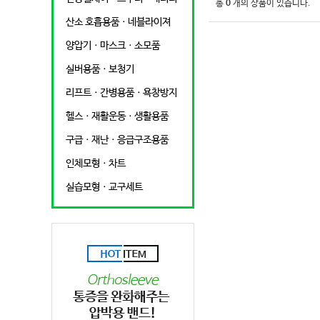
총
0
개의 상품이 있습니다.
산소 호흡용품ㆍ네블라이져
양압기ㆍ마스크ㆍ소모품
실버용품ㆍ보청기
리프트ㆍ간병용품ㆍ욕창방지
헬스ㆍ재활운동ㆍ생활용품
구급ㆍ재난ㆍ응급구조용품
인체모형ㆍ차트
실습모형ㆍ교구세트