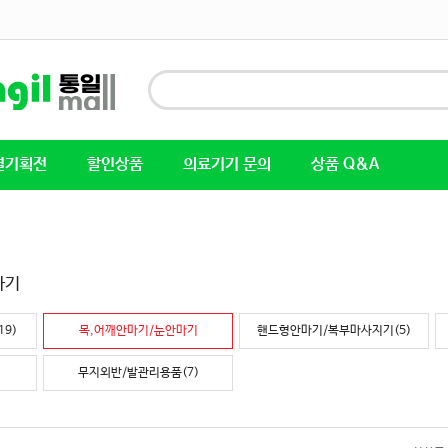
별기획전
할인상품
의료기기 문의
상품 Q&A
마기
9)
목,어깨안마기/눈안마기
핸드형안마기/복부마사지기(5)
무지외반/발관리용품(7)