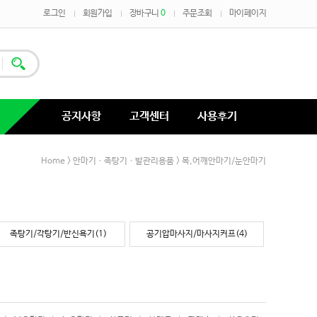
로그인
회원가입
장바구니
0
주문조회
마이페이지
공지사항
고객센터
사용후기
Home
>
안마기ㆍ족탕기ㆍ발관리용품
>
목,어깨안마기/눈안마기
족탕기/각탕기/반신욕기(1)
공기압마사지/마사지커프(4)