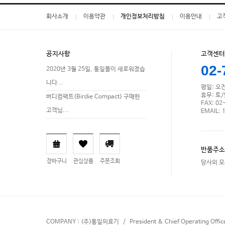
회사소개
이용약관
개인정보처리방침
이용안내
고
공지사항
고객센터
02-
2020년 3월 25일, 통일몰이 새로워졌습
니다...
평일: 오전 
휴무: 토
버디컴팩트(Birdie Compact) 구매한
FAX: 02
고객님...
EMAIL: 
반품주소
장바구니
관심상품
주문조회
당사의 모
COMPANY : (주)통일의료기 / President & Chief Operating Offi