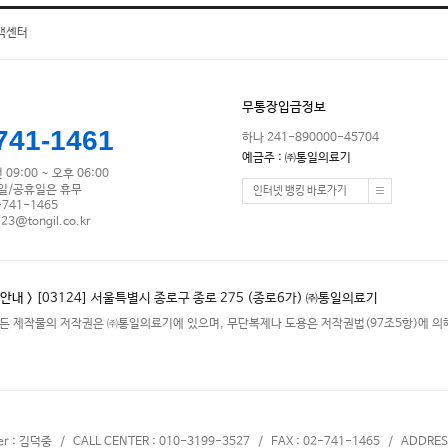
객센터
무통장입금정보
741-1461
하나 241-890000-45704
예금주 : ㈜통일의료기
09:00 ~ 오후 06:00
/일/공휴일은 휴무
인터넷 뱅킹 바로가기
-741-1465
123@tongil.co.kr
안내 >
[03124] 서울특별시 종로구 종로 275 (종로6가) ㈜통일의료기
든 제작물의 저작권은 ㈜통일의료기에 있으며, 무단복제나 도용은 저작권법(97조5항)에 의해
cer : 김덕중 / CALL CENTER : 010-3199-3527 / FAX : 02-741-1465 / ADDRES