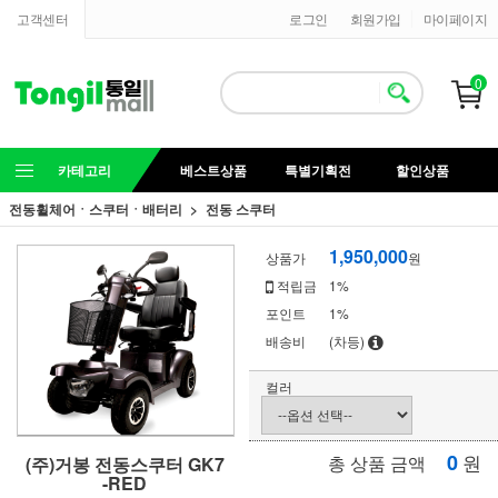
고객센터
로그인
회원가입
마이페이지
0
카테고리
베스트상품
특별기획전
할인상품
전동휠체어ㆍ스쿠터ㆍ배터리
전동 스쿠터
1,950,000
상품가
원
적립금
1%
포인트
1%
배송비
(차등)
컬러
0
원
총 상품 금액
(주)거봉 전동스쿠터 GK7
-RED