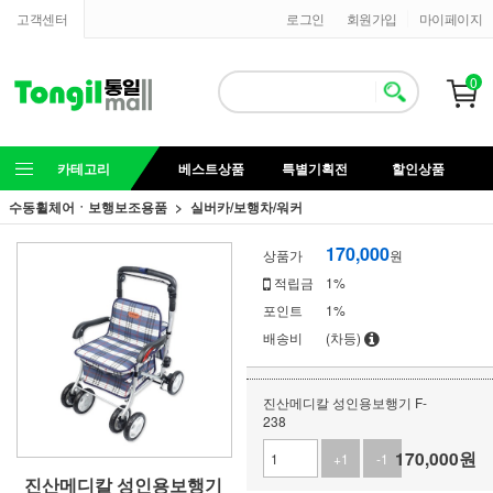
고객센터
로그인
회원가입
마이페이지
0
카테고리
베스트상품
특별기획전
할인상품
수동휠체어ㆍ보행보조용품
실버카/보행차/워커
170,000
상품가
원
적립금
1%
포인트
1%
배송비
(차등)
진산메디칼 성인용보행기 F-
238
170,000
원
+1
-1
진산메디칼 성인용보행기