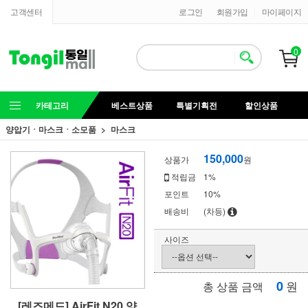
고객센터
로그인
회원가입
마이페이지
0
카테고리
베스트상품
특별기획전
할인상품
양압기ㆍ마스크ㆍ소모품
마스크
150,000
상품가
원
적립금
1%
포인트
10%
배송비
(차등)
사이즈
0
원
총 상품 금액
[레즈메드] AirFit N20 양